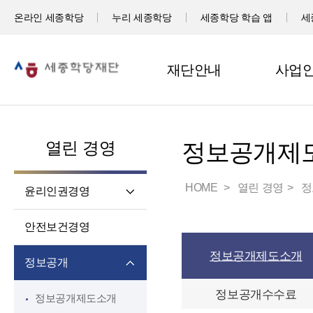
온라인 세종학당
누리 세종학당
세종학당 학습 앱
세
재단안내
사업
열린 경영
정보공개제
HOME
열린 경영
정
윤리인권경영
윤리헌장
안전보건경영
임직원 행동강령
정보공개제도소개
고객서비스 헌장
정보공개
윤리 자가 진단
정보공개수수료
정보공개제도소개
재단 청렴 실천 결의문