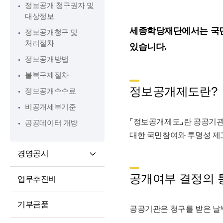
정보공개 청구권자 및
인권경영
대상정보
윤리인권경영 활동
세종학당재단에서는 국민
정보공개청구 및
청렴포털부패신고
처리절차
있습니다.
익명부패신고
정보공개방법
(레드휘슬)
불복구제절차
청렴포털공익신고
정보공개제도란?
정보공개수수료
갑질피해신고
비공개세부기준
⌜정보공개제도⌟란 공공기관
공공데이터 개방
대한 국민참여와 투명성 제
경영공시
경영공시
공개여부 결정의 
업무추진비
예산 및 운영계획
징계처분 결과
기부금품
공공기관은 청구를 받은 날부
소송 및 소송대리인