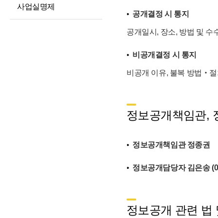
사업실명제
현황
공개결정 시 통지
고문변호사 및
공개일시, 장소, 방법 및 
법률자문
기타 공시 사항
비공개결정 시 통지
통합공시(ALIO)
비공개 이유, 불복 방법‧절
정보공개책임관, 
정보공개책임관 정종권
정보공개담당자 김은송 (02-3
정보공개 관련 법