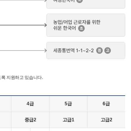
도록 지원하고 있습니다.
4급
5급
6급
중급2
고급1
고급2