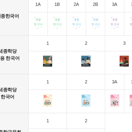
1A
1B
2A
2B
3A
세종한국어
1
2
3
세종학당
용 한국어
1
2
3A
세종학당
한국어
1
2