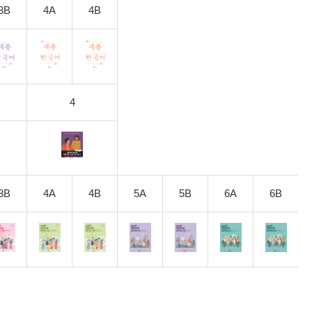
3B
4A
4B
4
3B
4A
4B
5A
5B
6A
6B