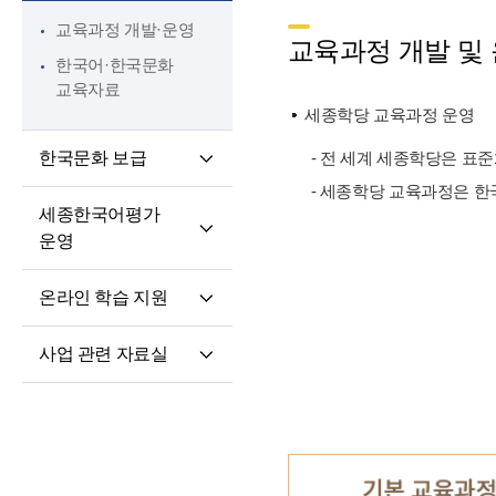
핵심 역량
교육과정 개발·운영
교원 전문성 강화
교육과정 개발 및
한국어·한국문화
파견교원 지원
교육자료
세종학당 교육과정 운영
한국문화 보급
- 전 세계 세종학당은 표
- 세종학당 교육과정은 한
세종학당 한국어
세종한국어평가
말하기 쓰기 대회
운영
세종학당 우수학습자
세종한국어평가(SKA)
국내 초청 연수
온라인 학습 지원
단계적 적응형
세종문화아카데미
온라인 학습 플랫폼
세종한국어평가(iSKA)
세종학당 문화인턴
사업 관련 자료실
모바일 학습 앱
파견
연구개발자료
토론회 및 (공동)
연수회 자료
교육 · 연수자료