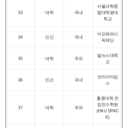
서울과학종
33
대학
국내
합대학원대
학교
아모레퍼시
34
민간
국내
픽재단
빌뉴스대학
35
대학
국외
교
코리아타임
36
민간
국내
스
홍콩대학 전
업진수학원
37
대학
국외
(HKU SPAC
E)