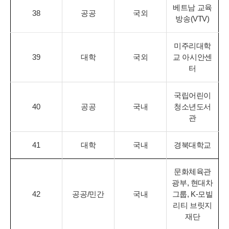
베트남 교육
38
공공
국외
방송(VTV)
미주리대학
39
대학
국외
교 아시안센
터
국립어린이
40
공공
국내
청소년도서
관
41
대학
국내
경북대학교
문화체육관
광부, 현대차
42
공공/민간
국내
그룹, K-모빌
리티 브릿지
재단