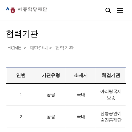
협력기관
HOME
재단안내
협력기관
연번
기관유형
소재지
체결기관
아리랑국제
1
공공
국내
방송
전통공연예
2
공공
국내
술진흥재단