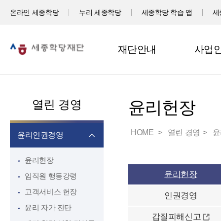
온라인 세종학당
누리 세종학당
세종학당 학습 앱
세
재단안내
사업
열린 경영
윤리헌장
HOME
열린 경영
윤
윤리인권경영
윤리헌장
윤리헌장
임직원 행동강령
고객서비스 헌장
인권경영
윤리 자가 진단
갑질피해신고