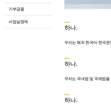
예산 및 운영계획
정보공개청구 및
처리절차
징계처분 결과
기부금품
정보공개방법
소송 및 소송대리인
사업실명제
현황
불복구제절차
하나.
고문변호사 및
정보공개수수료
법률자문
비공개세부기준
우리는 해외 한국어·한국문
기타 공시 사항
공공데이터 개방
통합공시(ALIO)
하나.
우리는 국내법 및 국제법을
하나.