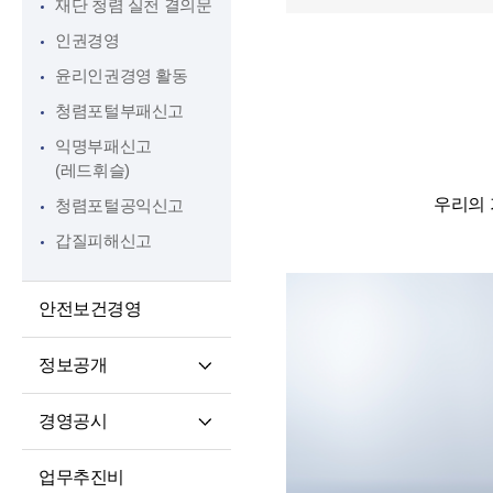
재단 청렴 실천 결의문
인권경영
윤리인권경영 활동
청렴포털부패신고
익명부패신고
(레드휘슬)
우리의 
청렴포털공익신고
갑질피해신고
안전보건경영
정보공개
정보공개제도소개
경영공시
정보공개 청구권자 및
경영공시
대상정보
업무추진비