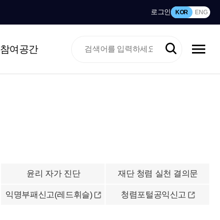
로그인
KOR
ENG
참여공간
윤리 자가 진단
재단 청렴 실천 결의문
익명부패신고(레드휘슬)
청렴포털공익신고