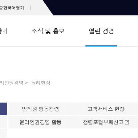
종한국어평가
안내
소식 및 홍보
열린 경영
리인권경영
윤리헌장
임직원 행동강령
고객서비스 헌장
윤리인권경영 활동
청렴포털부패신고