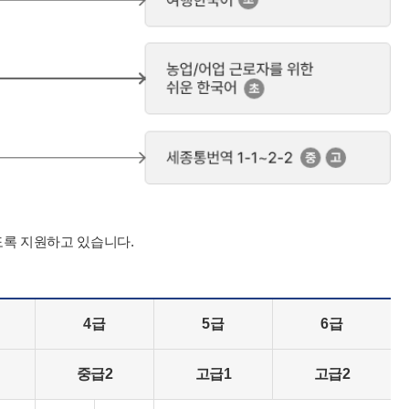
도록 지원하고 있습니다.
4급
5급
6급
중급2
고급1
고급2