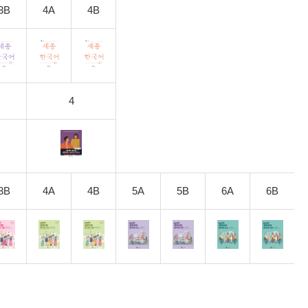
3B
4A
4B
4
3B
4A
4B
5A
5B
6A
6B