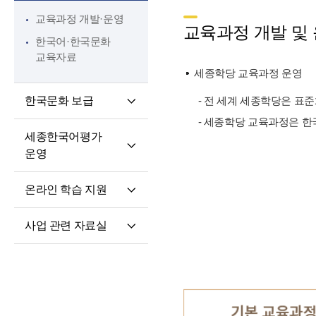
핵심 역량
교육과정 개발·운영
교원 전문성 강화
교육과정 개발 및
한국어·한국문화
파견교원 지원
교육자료
세종학당 교육과정 운영
한국문화 보급
- 전 세계 세종학당은 표
- 세종학당 교육과정은 한
세종학당 한국어
세종한국어평가
말하기 쓰기 대회
운영
세종학당 우수학습자
세종한국어평가(SKA)
국내 초청 연수
온라인 학습 지원
단계적 적응형
세종문화아카데미
온라인 학습 플랫폼
세종한국어평가(iSKA)
세종학당 문화인턴
사업 관련 자료실
모바일 학습 앱
파견
연구개발자료
토론회 및 (공동)
연수회 자료
교육 · 연수자료