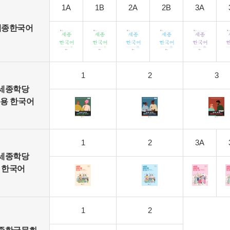
1A
1B
2A
2B
3A
세종한국어
1
2
3
세종학당
용 한국어
1
2
3A
세종학당
한국어
1
2