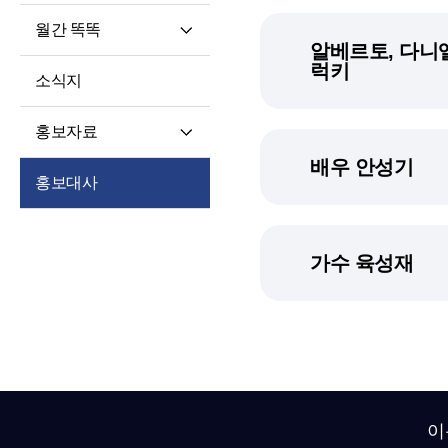
월간 똑똑
알베르토, 다니엘
월간 똑똑
럭키
소식지
기사 전문
홍보자료
배우 안성기
재단 안내지
홍보대사
홍보영상
학습자 사례집
가수 육성재
이