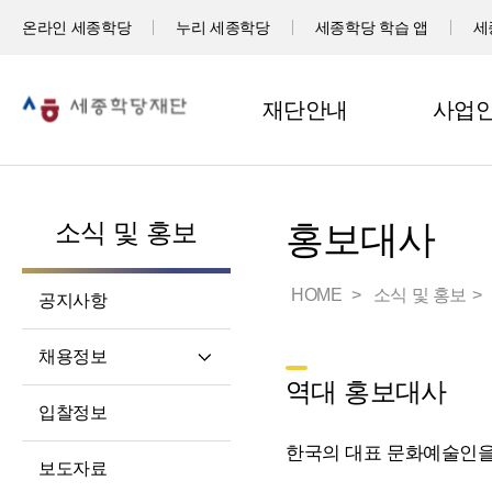
온라인 세종학당
누리 세종학당
세종학당 학습 앱
세
재단안내
사업
소식 및 홍보
홍보대사
HOME
소식 및 홍보
공지사항
채용정보
역대 홍보대사
직원채용
입찰정보
파견교원채용
한국의 대표 문화예술인을
보도자료