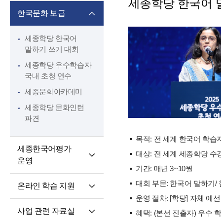
세종학당 한국어 
핵심 역량
교육과정 개발·운영
한국문화 보급
교원 전문성 강화
한국어·한국문화
교육자료
파견교원 지원
세종학당 한국어
말하기 쓰기 대회
세종학당 우수학습자
국내 초청 연수
세종문화아카데미
세종학당 문화인턴
파견
목적: 전 세계 한국어 학습
세종한국어평가
대상: 전 세계 세종학당 
운영
기간: 매년 3~10월
세종한국어평가(SKA)
대회 부문: 한국어 말하기/
온라인 학습 지원
단계적 적응형
운영 절차: [학당] 자체 예선
온라인 학습 플랫폼
세종한국어평가(iSKA)
사업 관련 자료실
혜택: (본선 진출자) 우수
모바일 학습 앱