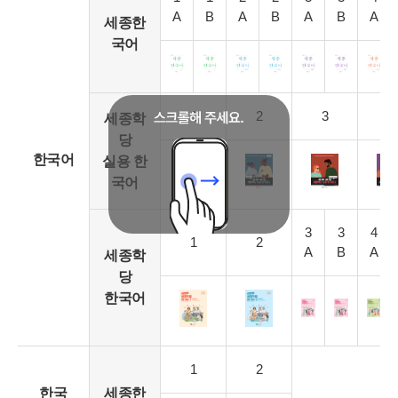
A
B
A
B
A
B
A
세종한
국어
1
2
3
4
세종학
당
한국어
실용 한
국어
3
3
4
1
2
A
B
A
세종학
당
한국어
1
2
한국
세종한