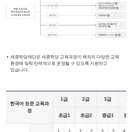
세종학당재단은 세종학당 교육과정이 해외의 다양한 교육
환경에 맞춰 탄력적으로 운영될 수 있도록 지원하고
있습니다.
1급
2급
3급
4
한국어 표준 교육과
정
초급1
초급2
중급1
중급
1
1
2
2
3
3
4