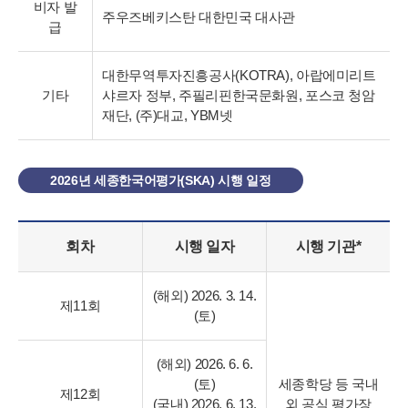
비자 발
주우즈베키스탄 대한민국 대사관
급
대한무역투자진흥공사(KOTRA), 아랍에미리트
기타
샤르자 정부, 주필리핀한국문화원, 포스코 청암
재단, (주)대교, YBM넷
2026년 세종한국어평가(SKA) 시행 일정
회차
시행 일자
시행 기관*
(해외) 2026. 3. 14.
제11회
(토)
(해외) 2026. 6. 6.
(토)
세종학당 등
국내
제12회
(국내) 2026. 6. 13.
외 공식 평가장