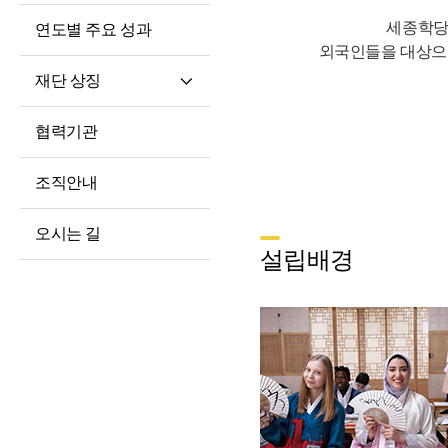
세종학당
연도별 주요 성과
외국인들을 대상으
재단 상징
재단 CI/BI
협력기관
세종학당체
조직안내
오시는 길
설립배경