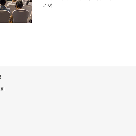
기여
영
강화
화