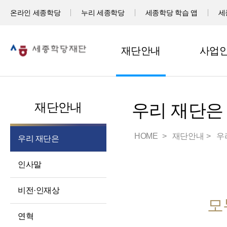
온라인 세종학당
누리 세종학당
세종학당 학습 앱
세
재단안내
사업
재단안내
우리 재단은
HOME
재단안내
우
우리 재단은
인사말
비전·인재상
모
연혁