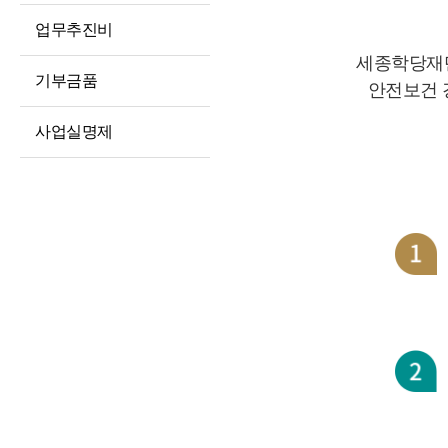
경영공시
대상정보
인권경영
업무추진비
예산 및 운영계획
정보공개청구 및
윤리인권경영 활동
세종학당재단
처리절차
징계처분 결과
기부금품
청렴포털부패신고
안전보건 
정보공개방법
소송 및 소송대리인
익명부패신고
사업실명제
현황
불복구제절차
(레드휘슬)
고문변호사 및
정보공개수수료
청렴포털공익신고
법률자문
비공개세부기준
갑질피해신고
기타 공시 사항
공공데이터 개방
통합공시(ALIO)