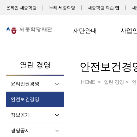
온라인 세종학당
누리 세종학당
세종학당 학습 앱
세
재단안내
사업
열린 경영
안전보건경
HOME
열린 경영
안
윤리인권경영
윤리헌장
안전보건경영
임직원 행동강령
고객서비스 헌장
정보공개
윤리 자가 진단
정보공개제도소개
경영공시
재단 청렴 실천 결의문
정보공개 청구권자 및