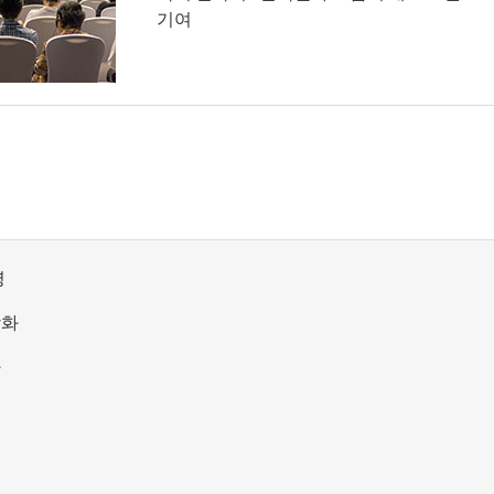
기여
영
강화
화