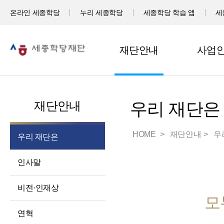
온라인 세종학당
누리 세종학당
세종학당 학습 앱
세
재단안내
사업
재단안내
우리 재단은
HOME
재단안내
우
우리 재단은
인사말
비전·인재상
모
연혁