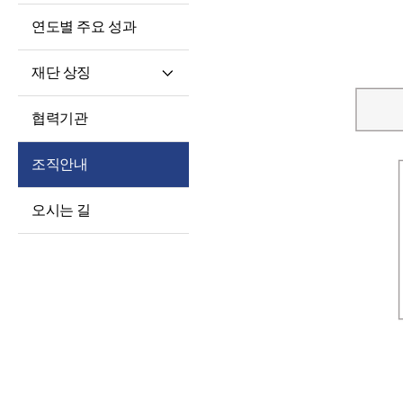
연도별 주요 성과
재단 상징
재단 CI/BI
협력기관
세종학당체
조직안내
오시는 길