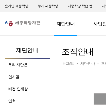
온라인 세종학당
누리 세종학당
세종학당 학습 앱
세
재단안내
사업
재단안내
조직안내
HOME
재단안내
조
우리 재단은
인사말
비전·인재상
연혁