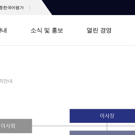
종한국어평가
안내
소식 및 홍보
열린 경영
직안내