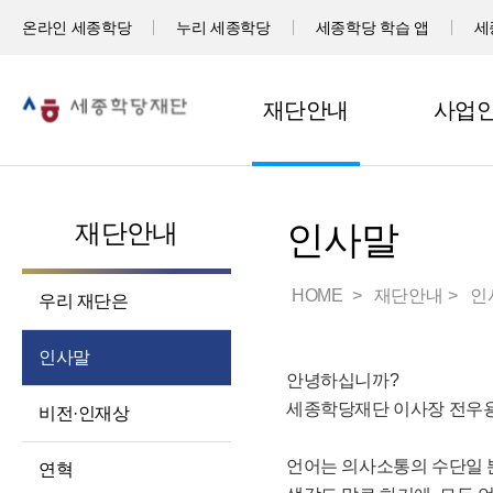
온라인 세종학당
누리 세종학당
세종학당 학습 앱
세
재단안내
사업
재단안내
인사말
HOME
재단안내
인
우리 재단은
인사말
안녕하십니까?
세종학당재단 이사장 전우
비전·인재상
언어는 의사소통의 수단일 뿐
연혁