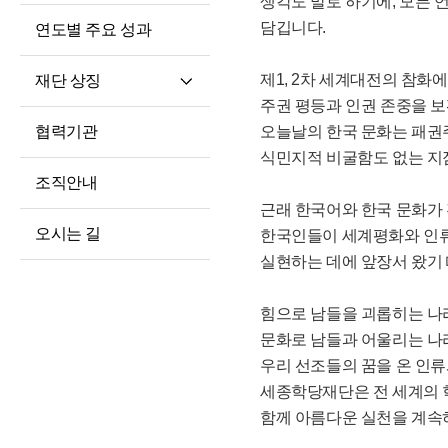
생각도 말로 하기에, 모든 
담깁니다.
연도별 주요 성과
제1, 2차 세계대전의 참화
재단 상징
주권 평등과 인권 존중을 보
재단 CI/BI
협력기관
오늘날의 한국 문화는 패권
세종학당체
식민지적 비굴함도 없는 지
조직안내
근래 한국어와 한국 문화가 
오시는 길
한국인들이 세계평화와 인
실현하는 데에 앞장서 왔기
힘으로 남들을 괴롭히는 나
문화로 남들과 어울리는 나
우리 선조들의 꿈을 온 인류
세종학당재단은 전 세계의 
함께 아름다운 실천을 계속