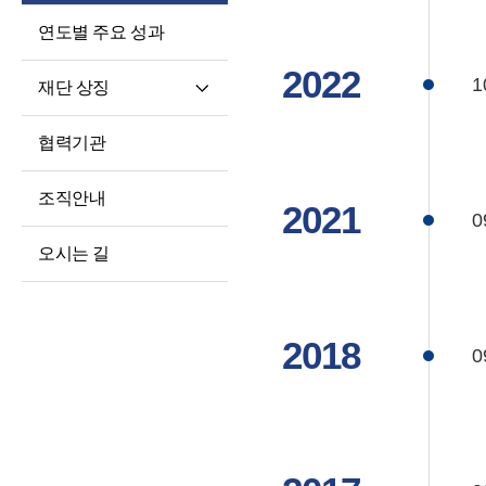
연도별 주요 성과
2022
1
재단 상징
재단 CI/BI
협력기관
세종학당체
조직안내
2021
0
오시는 길
2018
0