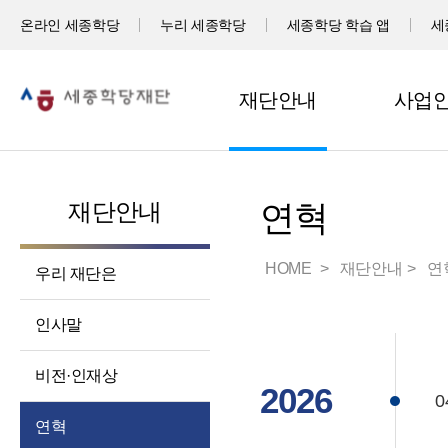
온라인 세종학당
누리 세종학당
세종학당 학습 앱
세
재단안내
사업
재단안내
연혁
HOME
재단안내
연
우리 재단은
인사말
비전·인재상
2026
0
연혁