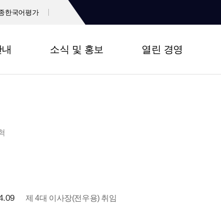
종한국어평가
안내
소식 및 홍보
열린 경영
혁
4.09
제 4대 이사장(전우용) 취임