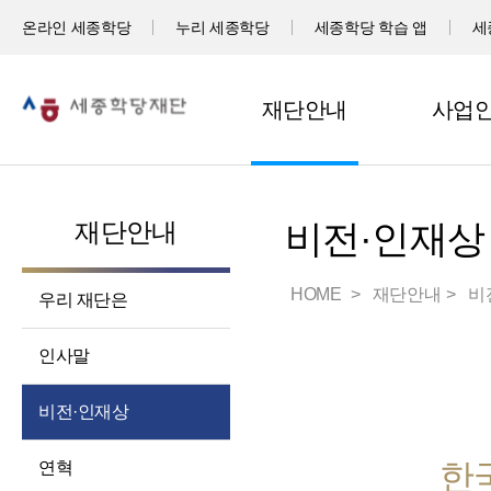
온라인 세종학당
누리 세종학당
세종학당 학습 앱
세
재단안내
사업
재단안내
비전·인재상
HOME
재단안내
비
우리 재단은
인사말
비전·인재상
한
연혁