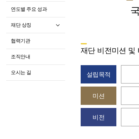
국
연도별 주요 성과
재단 상징
재단 CI/BI
협력기관
세종학당체
재단 비전미션 및
조직안내
오시는 길
설립목적
미션
비전