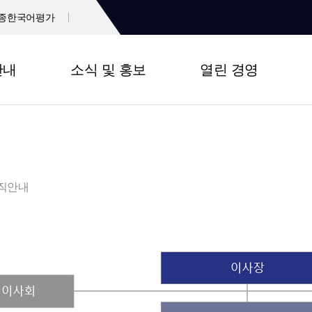
종한국어평가
안내
소식 및 홍보
열린 경영
직안내