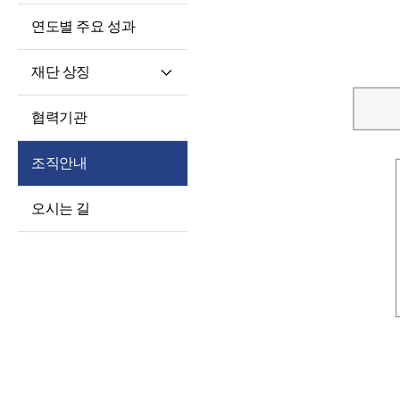
연도별 주요 성과
재단 상징
재단 CI/BI
협력기관
세종학당체
조직안내
오시는 길