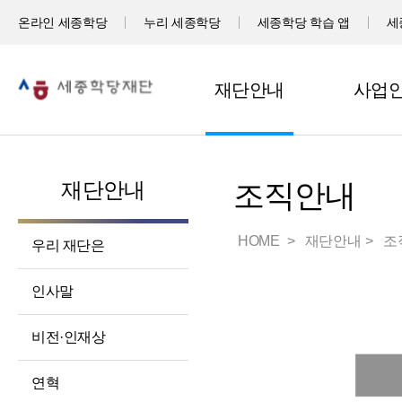
온라인 세종학당
누리 세종학당
세종학당 학습 앱
세
재단안내
사업
재단안내
조직안내
HOME
재단안내
조
우리 재단은
인사말
비전·인재상
연혁