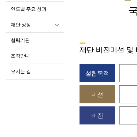
국
연도별 주요 성과
재단 상징
재단 CI/BI
협력기관
세종학당체
재단 비전미션 및
조직안내
오시는 길
설립목적
미션
비전