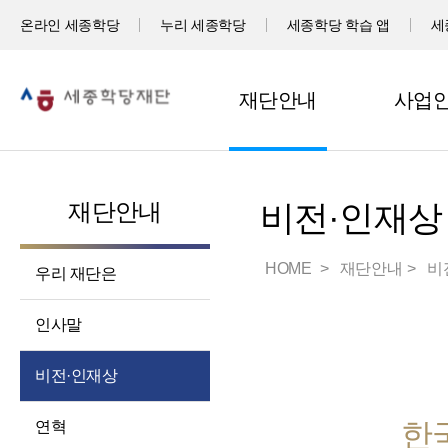
온라인 세종학당
누리 세종학당
세종학당 학습 앱
세
재단안내
사업
재단안내
비전·인재상
HOME
재단안내
비
우리 재단은
인사말
비전·인재상
한
연혁