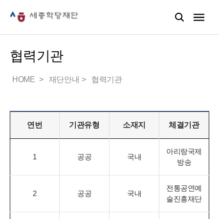
협력기관
HOME
재단안내
협력기관
연번
기관유형
소재지
체결기관
아리랑국제
1
공공
국내
방송
전통공연예
2
공공
국내
술진흥재단