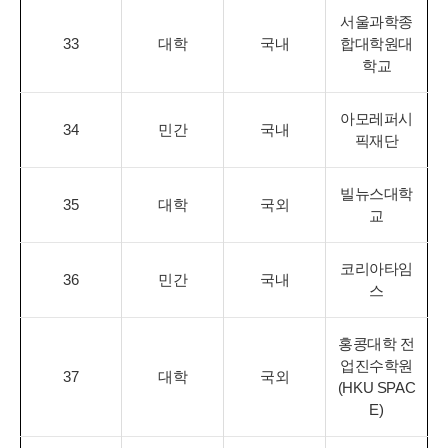
서울과학종
33
대학
국내
합대학원대
학교
아모레퍼시
34
민간
국내
픽재단
빌뉴스대학
35
대학
국외
교
코리아타임
36
민간
국내
스
홍콩대학 전
업진수학원
37
대학
국외
(HKU SPAC
E)