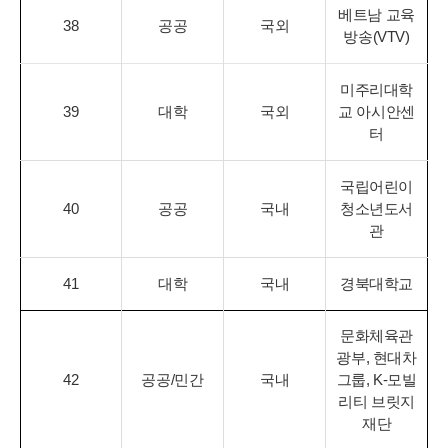
베트남 교육
38
공공
국외
방송(VTV)
미주리대학
39
대학
국외
교 아시안센
터
국립어린이
40
공공
국내
청소년도서
관
41
대학
국내
경북대학교
문화체육관
광부, 현대차
42
공공/민간
국내
그룹, K-모빌
리티 브릿지
재단