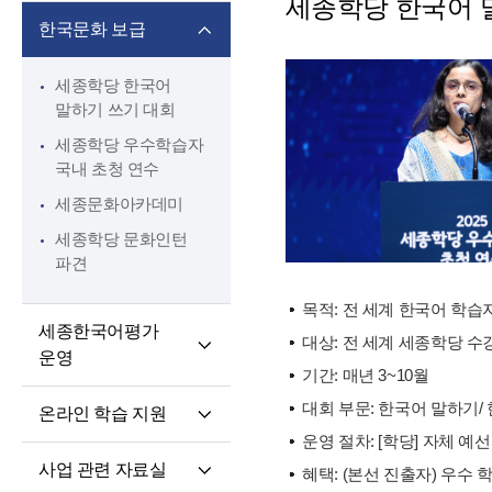
세종학당 한국어 
핵심 역량
교육과정 개발·운영
한국문화 보급
교원 전문성 강화
한국어·한국문화
교육자료
파견교원 지원
세종학당 한국어
말하기 쓰기 대회
세종학당 우수학습자
국내 초청 연수
세종문화아카데미
세종학당 문화인턴
파견
목적: 전 세계 한국어 학습
세종한국어평가
대상: 전 세계 세종학당 
운영
기간: 매년 3~10월
세종한국어평가(SKA)
대회 부문: 한국어 말하기/
온라인 학습 지원
단계적 적응형
운영 절차: [학당] 자체 예선
온라인 학습 플랫폼
세종한국어평가(iSKA)
사업 관련 자료실
혜택: (본선 진출자) 우수
모바일 학습 앱