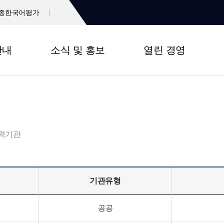
종한국어평가
안내
소식 및 홍보
열린 경영
력기관
기관유형
공공