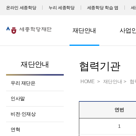
온라인 세종학당
누리 세종학당
세종학당 학습 앱
세
재단안내
사업
재단안내
협력기관
HOME
재단안내
협
우리 재단은
인사말
연번
비전·인재상
1
연혁