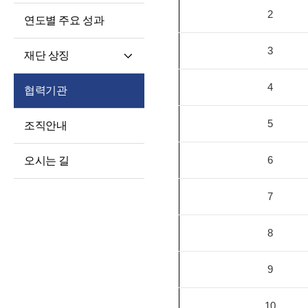
2
연도별 주요 성과
3
재단 상징
재단 CI/BI
4
협력기관
세종학당체
5
조직안내
6
오시는 길
7
8
9
10