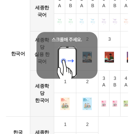
A
B
A
B
A
B
A
세종한
국어
1
2
3
4
세종학
당
한국어
실용 한
국어
3
3
4
1
2
A
B
A
세종학
당
한국어
1
2
한국
세종한