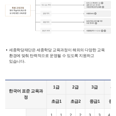
세종학당재단은 세종학당 교육과정이 해외의 다양한 교육
환경에 맞춰 탄력적으로 운영될 수 있도록 지원하고
있습니다.
1급
2급
3급
4
한국어 표준 교육과
정
초급1
초급2
중급1
중급
1
1
2
2
3
3
4