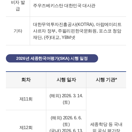
비자 발
주우즈베키스탄 대한민국 대사관
급
대한무역투자진흥공사(KOTRA), 아랍에미리트
기타
샤르자 정부, 주필리핀한국문화원, 포스코 청암
재단, (주)대교, YBM넷
2026년 세종한국어평가(SKA) 시행 일정
회차
시행 일자
시행 기관*
(해외) 2026. 3. 14.
제11회
(토)
(해외) 2026. 6. 6.
(토)
세종학당 등
국내
제12회
(국내) 2026. 6. 13.
외 공식 평가장