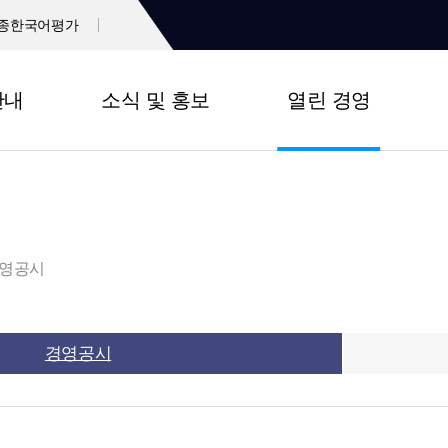
종한국어평가
안내
소식 및 홍보
열린 경영
영공시
경영공시