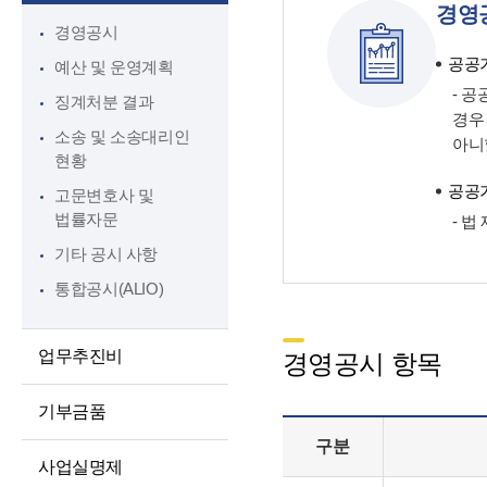
경영
대상정보
인권경영
경영공시
정보공개청구 및
윤리인권경영 활동
공공기
예산 및 운영계획
처리절차
청렴포털부패신고
- 
징계처분 결과
정보공개방법
경우
익명부패신고
소송 및 소송대리인
아니
불복구제절차
(레드휘슬)
현황
정보공개수수료
청렴포털공익신고
공공기
고문변호사 및
비공개세부기준
법률자문
갑질피해신고
- 
공공데이터 개방
기타 공시 사항
통합공시(ALIO)
업무추진비
경영공시 항목
기부금품
구분
사업실명제