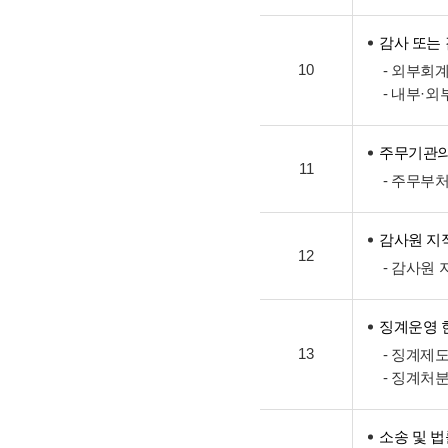
감사 또는
10
- 외부회
- 내부·
주무기관의
11
- 주무부
감사원 지
12
- 감사원
징계운영 
13
- 징계제
- 징계처
소송 및 