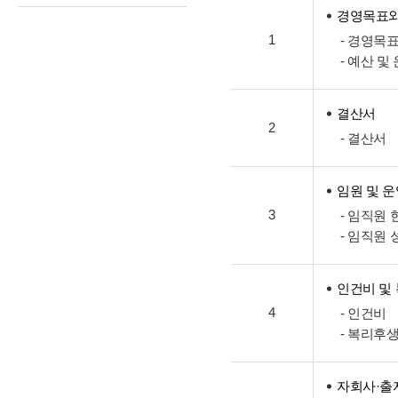
경영목표와
1
- 경영목
- 예산 및
결산서
2
- 결산서
임원 및 
3
- 임직원 
- 임직원 
인건비 및
4
- 인건비
- 복리후
자회사·출