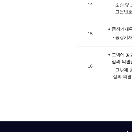
14
- 소송 
- 고문변
중장기재
15
- 중장기
그밖에 공
심의·의결
16
- 그밖에
심의·의결