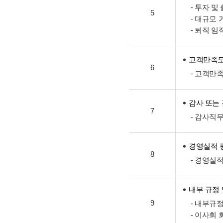
- 투자 및
5
- 대규모
- 퇴직 
고객만족도
6
- 고객만
감사 또는
7
- 감사직
경영실적 
8
- 경영실
내부 규정
9
- 내부규
- 이사회