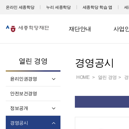
온라인 세종학당
누리 세종학당
세종학당 학습 앱
세
재단안내
사업
열린 경영
경영공시
HOME
열린 경영
경
윤리인권경영
윤리헌장
안전보건경영
임직원 행동강령
고객서비스 헌장
정보공개
윤리 자가 진단
정보공개제도소개
경영공시
재단 청렴 실천 결의문
정보공개 청구권자 및