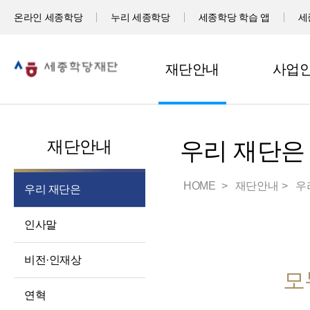
온라인 세종학당
누리 세종학당
세종학당 학습 앱
세
재단안내
사업
재단안내
우리 재단은
HOME
재단안내
우
우리 재단은
인사말
비전·인재상
모
연혁