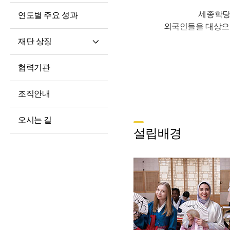
세종학당
연도별 주요 성과
외국인들을 대상으
재단 상징
재단 CI/BI
협력기관
세종학당체
조직안내
오시는 길
설립배경