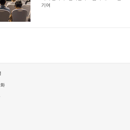
기여
영
강화
화