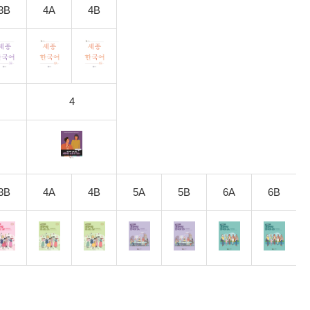
3B
4A
4B
4
3B
4A
4B
5A
5B
6A
6B