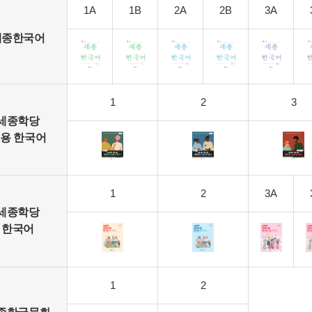
1A
1B
2A
2B
3A
세종한국어
1
2
3
세종학당
용 한국어
1
2
3A
세종학당
한국어
1
2