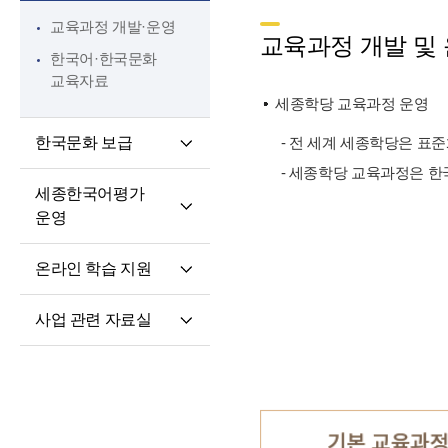
핵심 역량
교육과정 개발·운영
교원 전문성 강화
교육과정 개발 및
한국어·한국문화
파견교원 지원
교육자료
세종학당 교육과정 운영
한국문화 보급
- 전 세계 세종학당은 표
- 세종학당 교육과정은 한
세종학당 한국어
세종한국어평가
말하기 쓰기 대회
운영
세종학당 우수학습자
세종한국어평가(SKA)
국내 초청 연수
온라인 학습 지원
단계적 적응형
세종문화아카데미
온라인 학습 플랫폼
세종한국어평가(iSKA)
세종학당 문화인턴
사업 관련 자료실
모바일 학습 앱
파견
연구개발자료
토론회 및 (공동)
연수회 자료
교육 · 연수자료