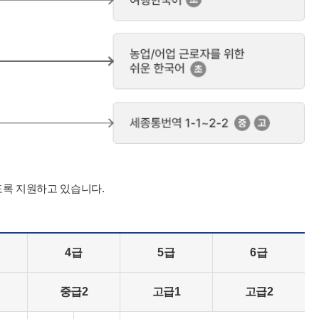
도록 지원하고 있습니다.
4급
5급
6급
중급2
고급1
고급2