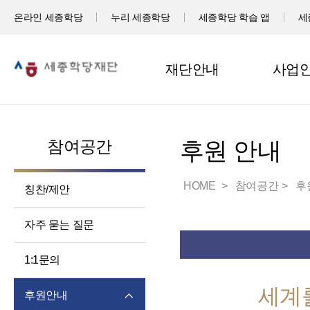
온라인 세종학당
누리 세종학당
세종학당 학습 앱
세
재단안내
사업
참여공간
후원 안내
HOME
참여공간
후
칭찬/제안
자주 묻는 질문
1:1문의
세계
후원안내