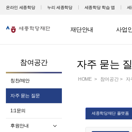
온라인 세종학당
누리 세종학당
세종학당 학습 앱
세
재단안내
사업
참여공간
자주 묻는 
HOME
참여공간
자
칭찬/제안
자주 묻는 질문
1:1문의
세종학당재단 플랫폼
후원안내