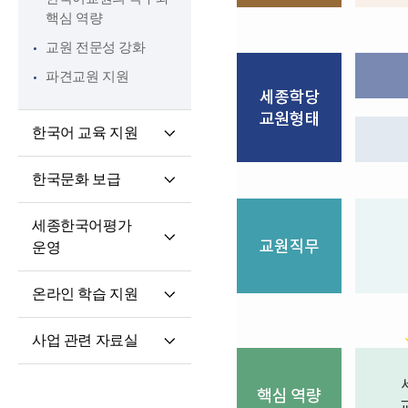
핵심 역량
교원 전문성 강화
파견교원 지원
한국어 교육 지원
교육과정 개발·운영
한국문화 보급
한국어·한국문화
세종학당 한국어
교육자료
세종한국어평가
말하기 쓰기 대회
운영
세종학당 우수학습자
세종한국어평가(SKA)
국내 초청 연수
온라인 학습 지원
단계적 적응형
세종문화아카데미
온라인 학습 플랫폼
세종한국어평가(iSKA)
세종학당 문화인턴
사업 관련 자료실
모바일 학습 앱
파견
연구개발자료
토론회 및 (공동)