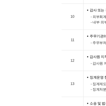
감사 또는
10
- 외부회
- 내부·
주무기관의
11
- 주무부
감사원 지
12
- 감사원
징계운영 
13
- 징계제
- 징계처
소송 및 