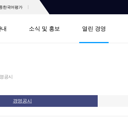
종한국어평가
안내
소식 및 홍보
열린 경영
영공시
경영공시