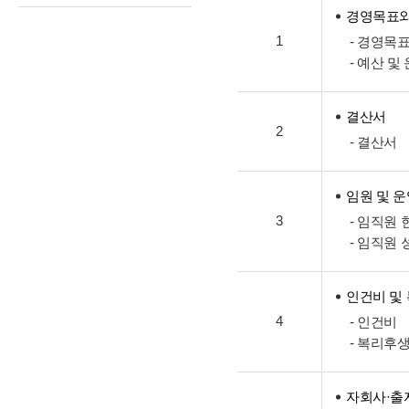
경영목표와
1
- 경영목
- 예산 및
결산서
2
- 결산서
임원 및 
3
- 임직원 
- 임직원 
인건비 및
4
- 인건비
- 복리후
자회사·출