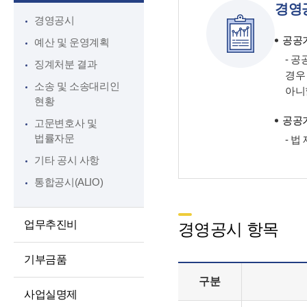
경영
대상정보
인권경영
경영공시
정보공개청구 및
윤리인권경영 활동
공공기
예산 및 운영계획
처리절차
청렴포털부패신고
- 
징계처분 결과
정보공개방법
경우
익명부패신고
소송 및 소송대리인
아니
불복구제절차
(레드휘슬)
현황
정보공개수수료
청렴포털공익신고
공공기
고문변호사 및
비공개세부기준
법률자문
갑질피해신고
- 
공공데이터 개방
기타 공시 사항
통합공시(ALIO)
업무추진비
경영공시 항목
기부금품
구분
사업실명제