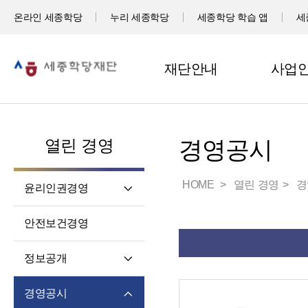
온라인 세종학당
누리 세종학당
세종학당 학습 앱
세
재단안내
사업
열린 경영
경영공시
HOME
열린 경영
경
윤리인권경영
윤리헌장
안전보건경영
임직원 행동강령
고객서비스 헌장
정보공개
윤리 자가 진단
정보공개제도소개
경영공시
재단 청렴 실천 결의문
정보공개 청구권자 및