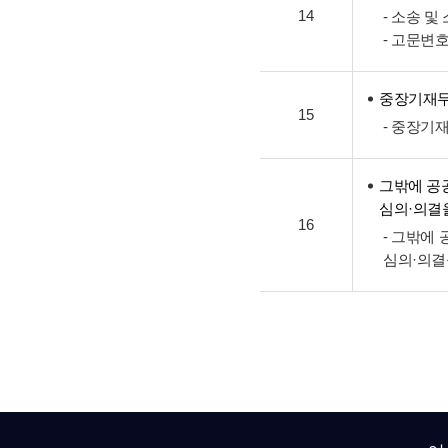
14
- 소송 
- 고문변
중장기재
15
- 중장기
그밖에 공
심의·의결
16
- 그밖에
심의·의결