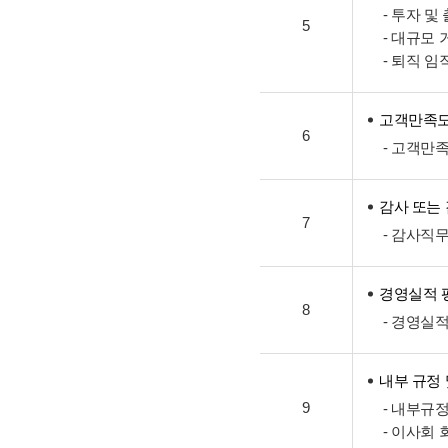
- 투자 및
5
- 대규모
- 퇴직 
고객만족도
6
- 고객만
감사 또는
7
- 감사직
경영실적 
8
- 경영실
내부 규정
9
- 내부규
- 이사회