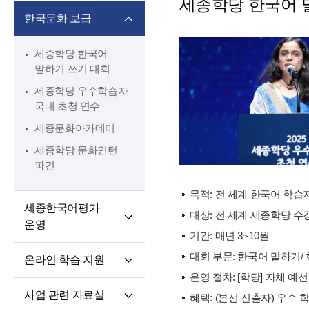
세종학당 한국어 
핵심 역량
교육과정 개발·운영
한국문화 보급
교원 전문성 강화
한국어·한국문화
교육자료
파견교원 지원
세종학당 한국어
말하기 쓰기 대회
세종학당 우수학습자
국내 초청 연수
세종문화아카데미
세종학당 문화인턴
파견
목적: 전 세계 한국어 학습
세종한국어평가
대상: 전 세계 세종학당 
운영
기간: 매년 3~10월
세종한국어평가(SKA)
대회 부문: 한국어 말하기/
온라인 학습 지원
단계적 적응형
운영 절차: [학당] 자체 예선
온라인 학습 플랫폼
세종한국어평가(iSKA)
사업 관련 자료실
혜택: (본선 진출자) 우수
모바일 학습 앱