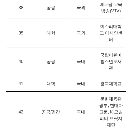
베트남 교육
38
공공
국외
방송(VTV)
미주리대학
39
대학
국외
교 아시안센
터
국립어린이
40
공공
국내
청소년도서
관
41
대학
국내
경북대학교
문화체육관
광부, 현대차
42
공공/민간
국내
그룹, K-모빌
리티 브릿지
재단