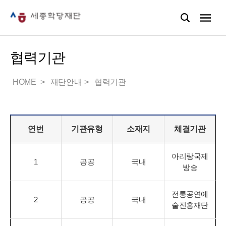
협력기관
HOME
재단안내
협력기관
연번
기관유형
소재지
체결기관
아리랑국제
1
공공
국내
방송
전통공연예
2
공공
국내
술진흥재단