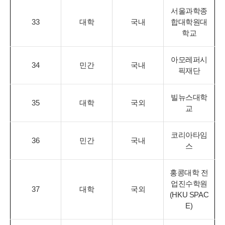
서울과학종
33
대학
국내
합대학원대
학교
아모레퍼시
34
민간
국내
픽재단
빌뉴스대학
35
대학
국외
교
코리아타임
36
민간
국내
스
홍콩대학 전
업진수학원
37
대학
국외
(HKU SPAC
E)