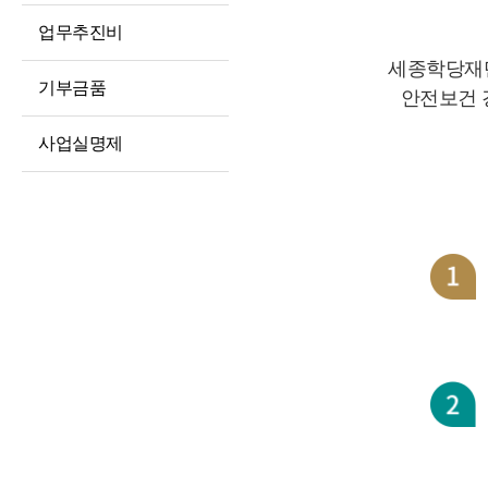
경영공시
대상정보
인권경영
업무추진비
예산 및 운영계획
정보공개청구 및
윤리인권경영 활동
세종학당재단
처리절차
징계처분 결과
기부금품
청렴포털부패신고
안전보건 
정보공개방법
소송 및 소송대리인
익명부패신고
사업실명제
현황
불복구제절차
(레드휘슬)
고문변호사 및
정보공개수수료
청렴포털공익신고
법률자문
비공개세부기준
갑질피해신고
기타 공시 사항
공공데이터 개방
통합공시(ALIO)