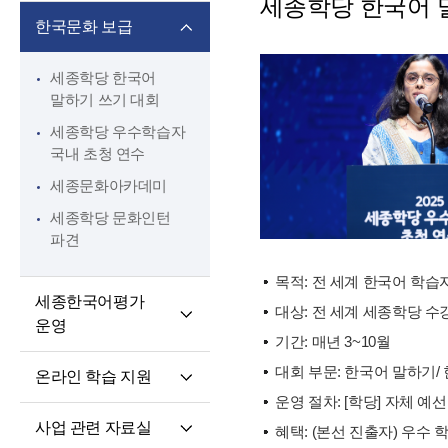
세종학당 한국어 
핵심 역량
교육과정 개발·운영
한국문화 보급
교원 전문성 강화
한국어·한국문화
교육자료
파견교원 지원
세종학당 한국어
말하기 쓰기 대회
세종학당 우수학습자
국내 초청 연수
세종문화아카데미
세종학당 문화인턴
파견
목적: 전 세계 한국어 학습
세종한국어평가
대상: 전 세계 세종학당 
운영
기간: 매년 3~10월
세종한국어평가(SKA)
대회 부문: 한국어 말하기/
온라인 학습 지원
단계적 적응형
운영 절차: [학당] 자체 예선
온라인 학습 플랫폼
세종한국어평가(iSKA)
사업 관련 자료실
혜택: (본선 진출자) 우수
모바일 학습 앱