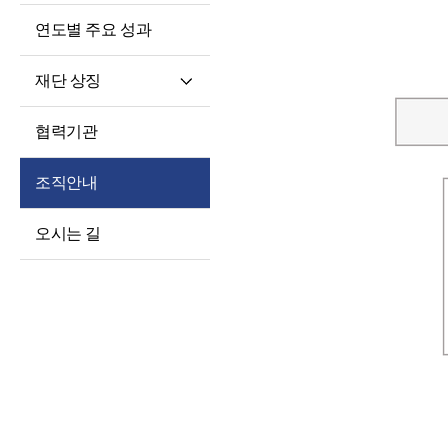
연도별 주요 성과
재단 상징
재단 CI/BI
협력기관
세종학당체
조직안내
오시는 길