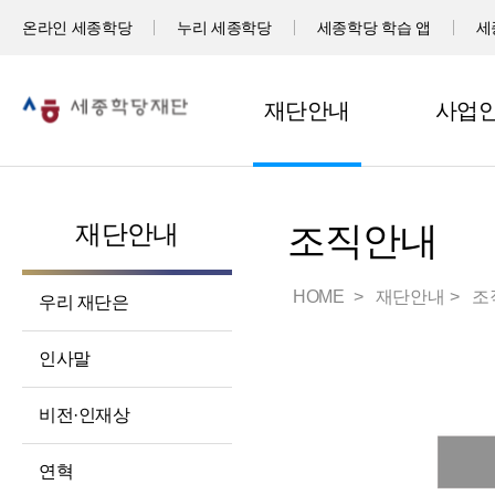
온라인 세종학당
누리 세종학당
세종학당 학습 앱
세
재단안내
사업
재단안내
조직안내
HOME
재단안내
조
우리 재단은
인사말
비전·인재상
연혁