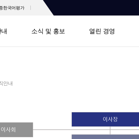
종한국어평가
안내
소식 및 홍보
열린 경영
직안내