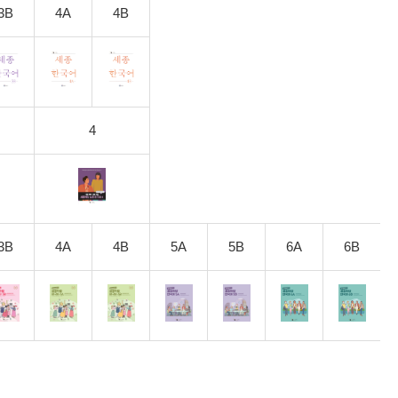
3B
4A
4B
4
3B
4A
4B
5A
5B
6A
6B