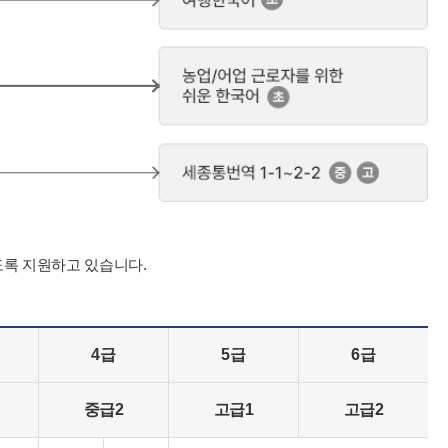
도록 지원하고 있습니다.
4급
5급
6급
중급2
고급1
고급2