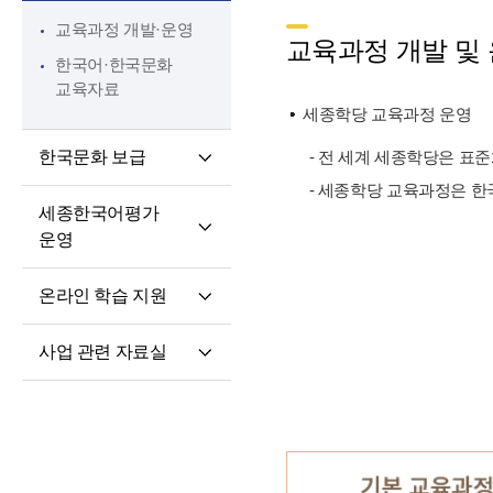
핵심 역량
교육과정 개발·운영
교원 전문성 강화
교육과정 개발 및
한국어·한국문화
파견교원 지원
교육자료
세종학당 교육과정 운영
한국문화 보급
- 전 세계 세종학당은 표
- 세종학당 교육과정은 한
세종학당 한국어
세종한국어평가
말하기 쓰기 대회
운영
세종학당 우수학습자
세종한국어평가(SKA)
국내 초청 연수
온라인 학습 지원
단계적 적응형
세종문화아카데미
온라인 학습 플랫폼
세종한국어평가(iSKA)
세종학당 문화인턴
사업 관련 자료실
모바일 학습 앱
파견
연구개발자료
토론회 및 (공동)
연수회 자료
교육 · 연수자료