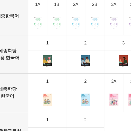
1A
1B
2A
2B
3A
세종한국어
1
2
3
세종학당
용 한국어
1
2
3A
세종학당
한국어
1
2