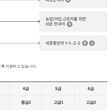
도록 지원하고 있습니다.
4급
5급
6급
중급2
고급1
고급2