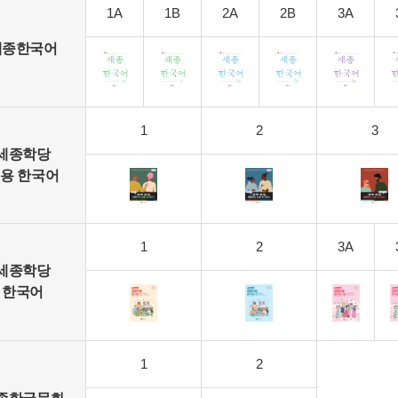
1A
1B
2A
2B
3A
세종한국어
1
2
3
세종학당
용 한국어
1
2
3A
세종학당
한국어
1
2