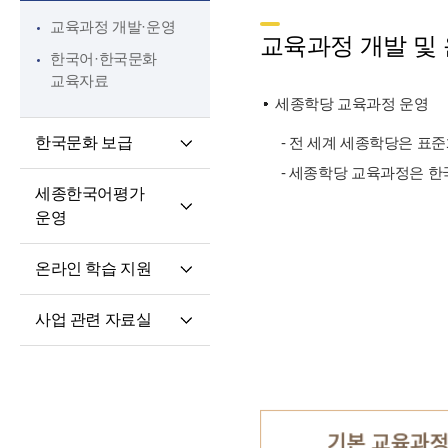
핵심 역량
교육과정 개발·운영
교원 전문성 강화
교육과정 개발 및
한국어·한국문화
파견교원 지원
교육자료
세종학당 교육과정 운영
한국문화 보급
- 전 세계 세종학당은 표
- 세종학당 교육과정은 한
세종학당 한국어
세종한국어평가
말하기 쓰기 대회
운영
세종학당 우수학습자
세종한국어평가(SKA)
국내 초청 연수
온라인 학습 지원
단계적 적응형
세종문화아카데미
온라인 학습 플랫폼
세종한국어평가(iSKA)
세종학당 문화인턴
사업 관련 자료실
모바일 학습 앱
파견
연구개발자료
토론회 및 (공동)
연수회 자료
교육 · 연수자료