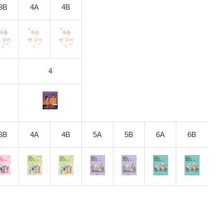
3B
4A
4B
4
3B
4A
4B
5A
5B
6A
6B