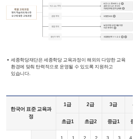
세종학당재단은 세종학당 교육과정이 해외의 다양한 교육
환경에 맞춰 탄력적으로 운영될 수 있도록 지원하고
있습니다.
1급
2급
3급
4
한국어 표준 교육과
정
초급1
초급2
중급1
중급
1
1
2
2
3
3
4