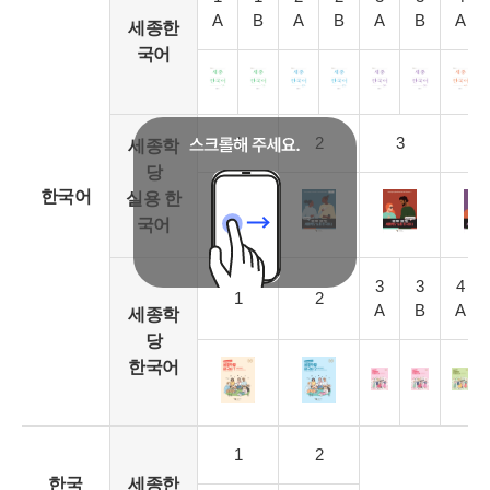
A
B
A
B
A
B
A
세종한
국어
1
2
3
4
세종학
당
한국어
실용 한
국어
3
3
4
1
2
A
B
A
세종학
당
한국어
1
2
한국
세종한