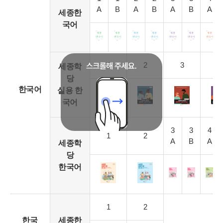
A
B
A
B
A
B
A
세종한
국어
1
2
3
4
세종학
당
한국어
실용 한
국어
3
3
4
1
2
A
B
A
세종학
당
한국어
1
2
한국
세종한