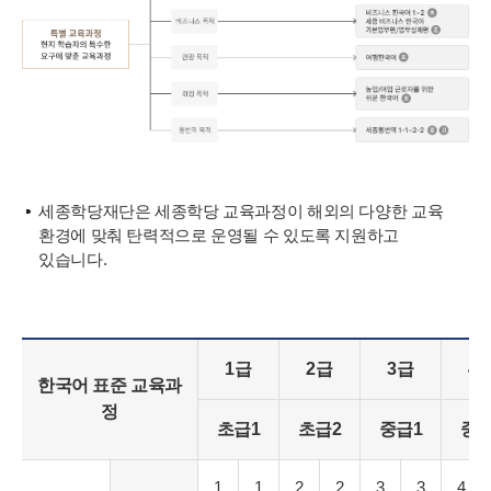
세종학당재단은 세종학당 교육과정이 해외의 다양한 교육
환경에 맞춰 탄력적으로 운영될 수 있도록 지원하고
있습니다.
1급
2급
3급
4
한국어 표준 교육과
정
초급1
초급2
중급1
중급
1
1
2
2
3
3
4