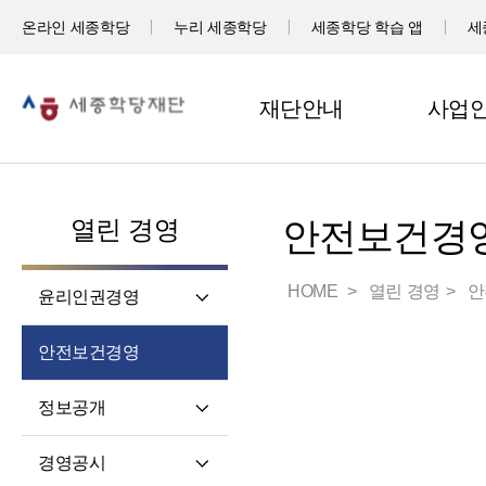
온라인 세종학당
누리 세종학당
세종학당 학습 앱
세
재단안내
사업
열린 경영
안전보건경
HOME
열린 경영
안
윤리인권경영
윤리헌장
안전보건경영
임직원 행동강령
고객서비스 헌장
정보공개
윤리 자가 진단
정보공개제도소개
경영공시
재단 청렴 실천 결의문
정보공개 청구권자 및