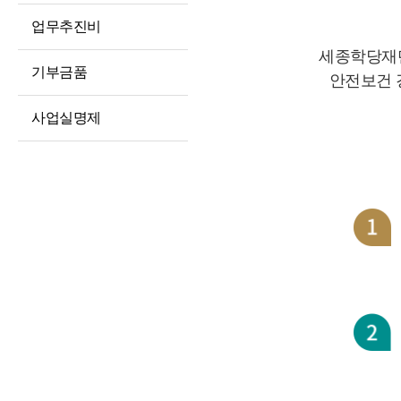
경영공시
대상정보
인권경영
업무추진비
예산 및 운영계획
정보공개청구 및
윤리인권경영 활동
세종학당재단
처리절차
징계처분 결과
기부금품
청렴포털부패신고
안전보건 
정보공개방법
소송 및 소송대리인
익명부패신고
사업실명제
현황
불복구제절차
(레드휘슬)
고문변호사 및
정보공개수수료
청렴포털공익신고
법률자문
비공개세부기준
갑질피해신고
기타 공시 사항
공공데이터 개방
통합공시(ALIO)