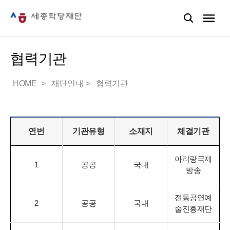
협력기관
HOME
재단안내
협력기관
연번
기관유형
소재지
체결기관
아리랑국제
1
공공
국내
방송
전통공연예
2
공공
국내
술진흥재단