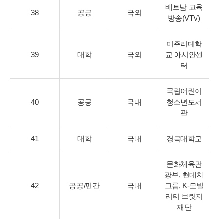
베트남 교육
38
공공
국외
방송(VTV)
미주리대학
39
대학
국외
교 아시안센
터
국립어린이
40
공공
국내
청소년도서
관
41
대학
국내
경북대학교
문화체육관
광부, 현대차
42
공공/민간
국내
그룹, K-모빌
리티 브릿지
재단