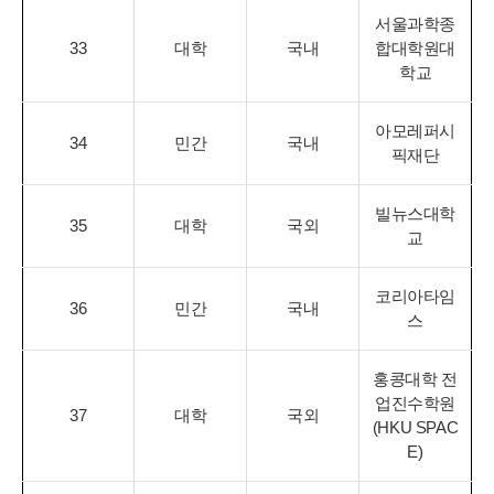
서울과학종
33
대학
국내
합대학원대
학교
아모레퍼시
34
민간
국내
픽재단
빌뉴스대학
35
대학
국외
교
코리아타임
36
민간
국내
스
홍콩대학 전
업진수학원
37
대학
국외
(HKU SPAC
E)