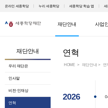
온라인 세종학당
누리 세종학당
세종학당 학습 앱
세
재단안내
사업
재단안내
연혁
HOME
재단안내
연
우리 재단은
인사말
비전·인재상
2026
0
연혁