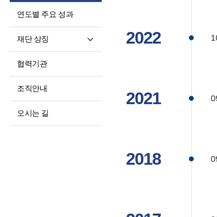
연도별 주요 성과
2022
1
재단 상징
재단 CI/BI
협력기관
세종학당체
조직안내
2021
0
오시는 길
2018
0