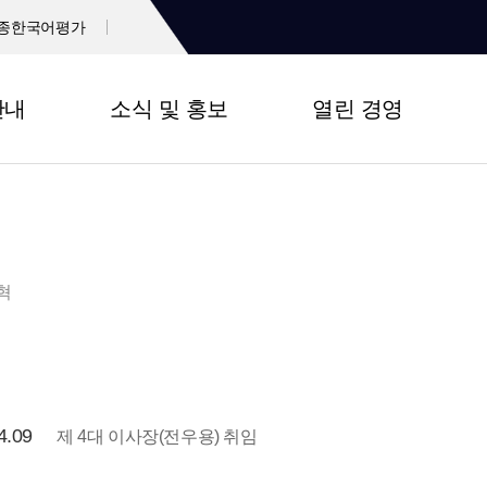
종한국어평가
안내
소식 및 홍보
열린 경영
혁
4.09
제 4대 이사장(전우용) 취임