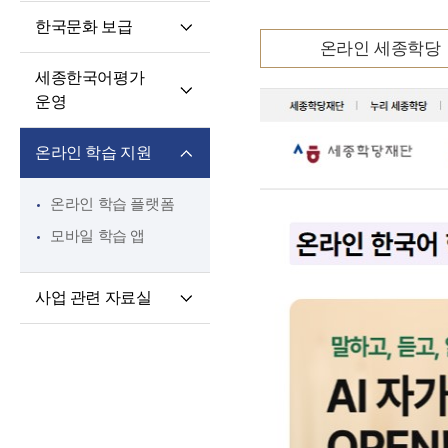
핵심 역량
교육과정 개발·운영
한국문화 보급
교원 전문성 강화
한국어·한국문화
온라인 세종학당
세종학당 한국어
교육자료
파견교원 지원
세종한국어평가
말하기 쓰기 대회
운영
세종학당 우수학습자
세종한국어평가(SKA)
국내 초청 연수
온라인 학습 지원
단계적 적응형
세종문화아카데미
세종한국어평가(iSKA)
세종학당 문화인턴
온라인 학습 플랫폼
파견
모바일 학습 앱
사업 관련 자료실
연구개발자료
토론회 및 (공동)
연수회 자료
교육 · 연수자료