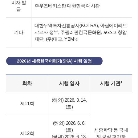
비자 발
주우즈베키스탄 대한민국 대사관
급
대한무역투자진흥공사(KOTRA), 아랍에미리트
기타
샤르자 정부, 주필리핀한국문화원, 포스코 청암
재단, (주)대교, YBM넷
2026년 세종한국어평가(SKA) 시행 일정
회차
시행 일자
시행 기관*
(해외) 2026. 3. 14.
제11회
(토)
(해외) 2026. 6. 6.
(토)
세종학당 등
국내
제12회
(국내) 2026. 6. 13.
외 공식 평가장